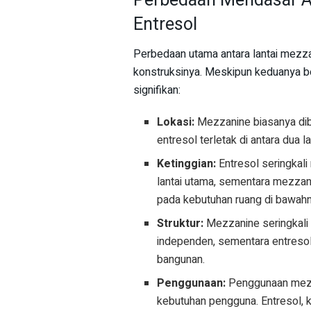
Perbedaan Mendasar A
Entresol
Perbedaan utama antara lantai mezzan
konstruksinya. Meskipun keduanya be
signifikan:
Lokasi:
Mezzanine biasanya dib
entresol terletak di antara dua 
Ketinggian:
Entresol seringkali
lantai utama, sementara mezzani
pada kebutuhan ruang di bawahn
Struktur:
Mezzanine seringkali 
independen, sementara entresol 
bangunan.
Penggunaan:
Penggunaan mezza
kebutuhan pengguna. Entresol, k