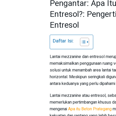
Pengantar: Apa It
Entresol?: Penger
Entresol
Daftar Isi:
Lantai mezzanine dan entresol merup
memaksimalkan penggunaan ruang ve
solusi untuk menambah area lantai 
horizontal. Meskipun seringkali dig
antara keduanya yang perlu dipahami 
Lantai mezzanine atau entresol, seba
memerlukan pertimbangan khusus dal
mengenai
Apa itu Beton Prategang
me
kekuatan dan rentang yang lebih besa