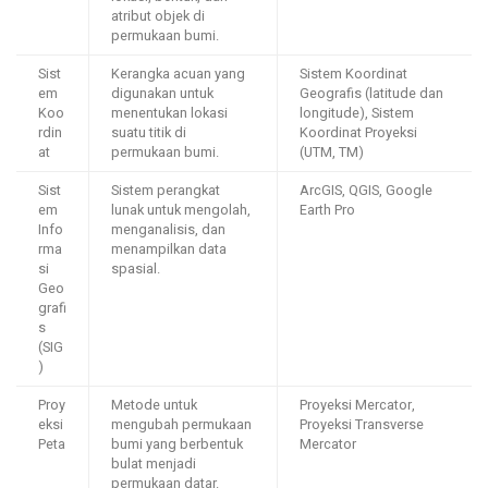
atribut objek di
permukaan bumi.
Sist
Kerangka acuan yang
Sistem Koordinat
em
digunakan untuk
Geografis (latitude dan
Koo
menentukan lokasi
longitude), Sistem
rdin
suatu titik di
Koordinat Proyeksi
at
permukaan bumi.
(UTM, TM)
Sist
Sistem perangkat
ArcGIS, QGIS, Google
em
lunak untuk mengolah,
Earth Pro
Info
menganalisis, dan
rma
menampilkan data
si
spasial.
Geo
grafi
s
(SIG
)
Proy
Metode untuk
Proyeksi Mercator,
eksi
mengubah permukaan
Proyeksi Transverse
Peta
bumi yang berbentuk
Mercator
bulat menjadi
permukaan datar.