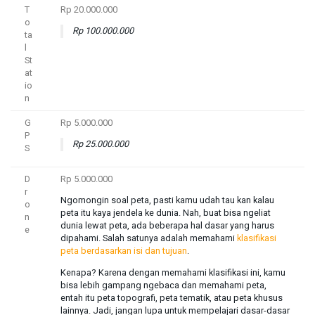
T
Rp 20.000.000
o
Rp 100.000.000
ta
l
St
at
io
n
G
Rp 5.000.000
P
Rp 25.000.000
S
D
Rp 5.000.000
r
Ngomongin soal peta, pasti kamu udah tau kan kalau
o
peta itu kaya jendela ke dunia. Nah, buat bisa ngeliat
n
dunia lewat peta, ada beberapa hal dasar yang harus
e
dipahami. Salah satunya adalah memahami
klasifikasi
peta berdasarkan isi dan tujuan
.
Kenapa? Karena dengan memahami klasifikasi ini, kamu
bisa lebih gampang ngebaca dan memahami peta,
entah itu peta topografi, peta tematik, atau peta khusus
lainnya. Jadi, jangan lupa untuk mempelajari dasar-dasar