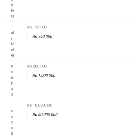
n
Pi
ta
T
Rp 150.000
al
Rp 750.000
i
M
et
er
K
Rp 200.000
o
Rp 1.000.000
m
p
a
s
T
Rp 10.000.000
e
Rp 50.000.000
o
d
ol
it