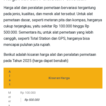
Harga alat dan peralatan pemetaan bervariasi tergantung
pada jenis, kualitas, dan merek alat tersebut. Untuk alat
pemetaan dasar, seperti meteran pita dan kompas, harganya
cukup terjangkau, yaitu sekitar Rp 100.000 hingga Rp
500.000. Sementara itu, untuk alat pemetaan yang lebih
canggih, seperti Total Station dan GPS, harganya bisa
mencapai puluhan juta rupiah.
Berikut adalah kisaran harga alat dan peralatan pemetaan
pada Tahun 2025 (harga dapat berubah):
A
l
Kisaran Harga
a
t
M
Rp 100.000
et
Rp 500.000
er
a