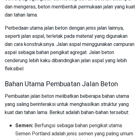
dan mengeras, beton membentuk permukaan jalan yang kuat
dan tahan lama.
Perbedaan utama jalan beton dengan jenis jalan lainnya,
seperti jalan aspal, terletak pada material yang digunakan
dan cara konstruksinya. Jalan aspal menggunakan campuran
aspal sebagai bahan pengikat agregat. Jalan beton
cenderung lebih kaku dibandingkan jalan aspal yang lebih
fleksibel.
Bahan Utama Pembuatan Jalan Beton
Pembuatan jalan beton melibatkan beberapa bahan utama
yang saling berinteraksi untuk menghasilkan struktur yang
kuat dan tahan lama. Berikut adalah bahan-bahan tersebut:
Semen:
Berfungsi sebagai bahan pengikat utama.
Semen Portland adalah jenis semen yang paling umum