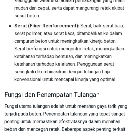
Keunggulan wiremesh adalah pemasangan yang relatif
mudah dan cepat, serta dapat mengurangi retak akibat
susut beton.
Serat (Fiber Reinforcement):
Serat, baik serat baja,
serat polimer, atau serat kaca, ditambahkan ke dalam
campuran beton untuk meningkatkan kinerja beton.
Serat berfungsi untuk mengontrol retak, meningkatkan
ketahanan terhadap benturan, dan meningkatkan
ketahanan terhadap kelelahan. Penggunaan serat
seringkali dikombinasikan dengan tulangan baja
konvensional untuk mencapai kinerja yang optimal.
Fungsi dan Penempatan Tulangan
Fungsi utama tulangan adalah untuk menahan gaya tarik yang
terjadi pada beton. Penempatan tulangan yang tepat sangat
penting untuk memastikan efektivitasnya dalam menahan
beban dan mencegah retak. Beberapa aspek penting terkait