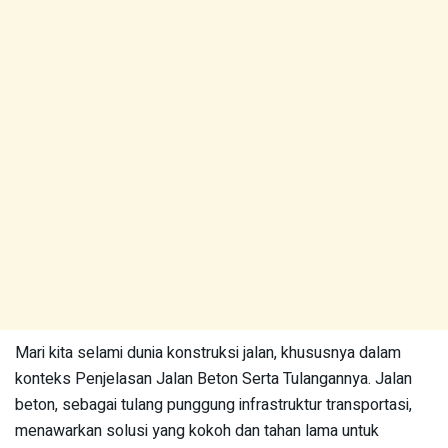
Mari kita selami dunia konstruksi jalan, khususnya dalam
konteks Penjelasan Jalan Beton Serta Tulangannya. Jalan
beton, sebagai tulang punggung infrastruktur transportasi,
menawarkan solusi yang kokoh dan tahan lama untuk