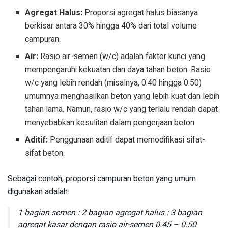
Agregat Halus:
Proporsi agregat halus biasanya
berkisar antara 30% hingga 40% dari total volume
campuran.
Air:
Rasio air-semen (w/c) adalah faktor kunci yang
mempengaruhi kekuatan dan daya tahan beton. Rasio
w/c yang lebih rendah (misalnya, 0.40 hingga 0.50)
umumnya menghasilkan beton yang lebih kuat dan lebih
tahan lama. Namun, rasio w/c yang terlalu rendah dapat
menyebabkan kesulitan dalam pengerjaan beton.
Aditif:
Penggunaan aditif dapat memodifikasi sifat-
sifat beton.
Sebagai contoh, proporsi campuran beton yang umum
digunakan adalah:
1 bagian semen : 2 bagian agregat halus : 3 bagian
agregat kasar dengan rasio air-semen 0.45 – 0.50