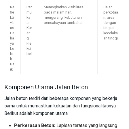
Re
Per
Meningkatkan visibilitas
Jalan
fle
mu
pada malam hari,
perkotaa
kti
ka
mengurangi kebutuhan
n, area
vit
an
pencahayaan tambahan.
dengan
as
Kur
tingkat
Ca
an
kecelaka
ha
g
an tinggi.
ya
Fle
Le
ksi
bi
bel
h
Ba
ik
Komponen Utama Jalan Beton
Jalan beton terdiri dari beberapa komponen yang bekerja
sama untuk memastikan kekuatan dan fungsionalitasnya.
Berikut adalah komponen utama:
Perkerasan Beton:
Lapisan teratas yang langsung