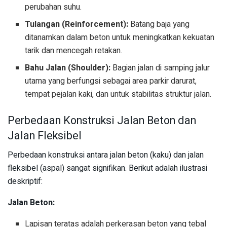
perubahan suhu.
Tulangan (Reinforcement):
Batang baja yang
ditanamkan dalam beton untuk meningkatkan kekuatan
tarik dan mencegah retakan.
Bahu Jalan (Shoulder):
Bagian jalan di samping jalur
utama yang berfungsi sebagai area parkir darurat,
tempat pejalan kaki, dan untuk stabilitas struktur jalan.
Perbedaan Konstruksi Jalan Beton dan
Jalan Fleksibel
Perbedaan konstruksi antara jalan beton (kaku) dan jalan
fleksibel (aspal) sangat signifikan. Berikut adalah ilustrasi
deskriptif:
Jalan Beton:
Lapisan teratas adalah perkerasan beton yang tebal