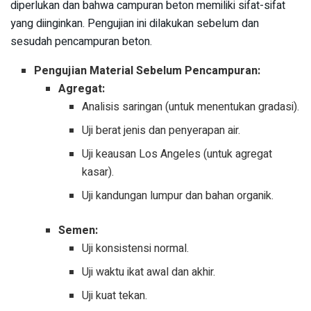
diperlukan dan bahwa campuran beton memiliki sifat-sifat
yang diinginkan. Pengujian ini dilakukan sebelum dan
sesudah pencampuran beton.
Pengujian Material Sebelum Pencampuran:
Agregat:
Analisis saringan (untuk menentukan gradasi).
Uji berat jenis dan penyerapan air.
Uji keausan Los Angeles (untuk agregat
kasar).
Uji kandungan lumpur dan bahan organik.
Semen:
Uji konsistensi normal.
Uji waktu ikat awal dan akhir.
Uji kuat tekan.