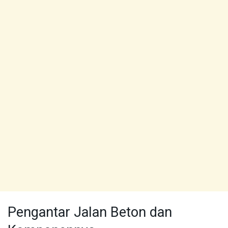
Pengantar Jalan Beton dan