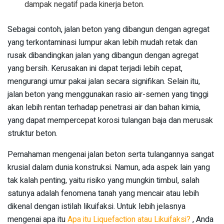
dampak negatif pada kinerja beton.
Sebagai contoh, jalan beton yang dibangun dengan agregat
yang terkontaminasi lumpur akan lebih mudah retak dan
rusak dibandingkan jalan yang dibangun dengan agregat
yang bersih. Kerusakan ini dapat terjadi lebih cepat,
mengurangi umur pakai jalan secara signifikan. Selain itu,
jalan beton yang menggunakan rasio air-semen yang tinggi
akan lebih rentan terhadap penetrasi air dan bahan kimia,
yang dapat mempercepat korosi tulangan baja dan merusak
struktur beton.
Pemahaman mengenai jalan beton serta tulangannya sangat
krusial dalam dunia konstruksi. Namun, ada aspek lain yang
tak kalah penting, yaitu risiko yang mungkin timbul, salah
satunya adalah fenomena tanah yang mencair atau lebih
dikenal dengan istilah likuifaksi. Untuk lebih jelasnya
mengenai apa itu
Apa itu Liquefaction atau Likuifaksi?
, Anda