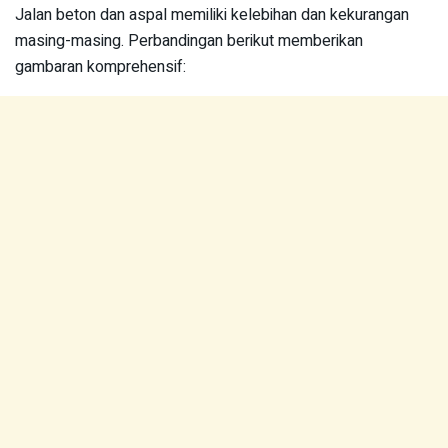
Jalan beton dan aspal memiliki kelebihan dan kekurangan
masing-masing. Perbandingan berikut memberikan
gambaran komprehensif: