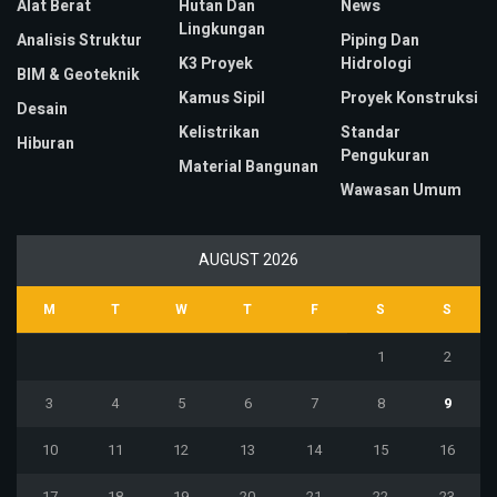
Alat Berat
Hutan Dan
News
Lingkungan
Analisis Struktur
Piping Dan
K3 Proyek
Hidrologi
BIM & Geoteknik
Kamus Sipil
Proyek Konstruksi
Desain
Kelistrikan
Standar
Hiburan
Pengukuran
Material Bangunan
Wawasan Umum
AUGUST 2026
M
T
W
T
F
S
S
1
2
3
4
5
6
7
8
9
10
11
12
13
14
15
16
17
18
19
20
21
22
23