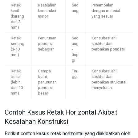
Retak
Kesalahan
Sed
Penambalan
kecil
konstruksi
ang
dengan material
(kurang
minor
yang sesuai
dari 3
mm)
Retak
Penurunan
Sed
Konsultasi ahli
sedang
pondasi
ang
struktur dan
(3-10
sebagian
-
perbaikan pondasi
mm)
ting
gi
Retak
Gempa
Tin
Konsultasi ahli
besar
bumi,
ggi
struktur dan
(lebih
penurunan
perbaikan struktural
dari 10
pondasi
menyeluruh
mm)
besar
Contoh Kasus Retak Horizontal Akibat
Kesalahan Konstruksi
Berikut contoh kasus retak horizontal yang diakibatkan oleh