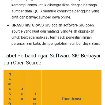
kemampuannya untuk diintegrasikan dengan berbagai
sumber data. QGIS memiliki komunitas pengguna yang
aktif dan banyak sumber daya online.
GRASS GIS
: GRASS GIS adalah software SIG open
source yang kuat dan matang, yang telah digunakan
untuk berbagai aplikasi, termasuk penelitian ilmiah,
perencanaan kota, dan pengelolaan sumber daya alam.
Tabel Perbandingan Software SIG Berbayar
dan Open Source
N
a
m
a
J
S
e
H
o
n
ar
Fitur Utama
ft
i
ga