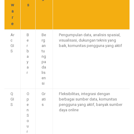
w
s
a
r
e
Ar
B
Be
Pengumpulan data, analisis spasial,
c
e
rg
visualisasi, dukungan teknis yang
GI
r
an
baik, komunitas pengguna yang aktif
S
b
tu
a
ng
y
pa
a
da
r
lis
en
si
Q
O
Gr
Fleksibilitas, integrasi dengan
GI
p
ati
berbagai sumber data, komunitas
S
e
s
pengguna yang aktif, banyak sumber
n
daya online
S
o
u
r