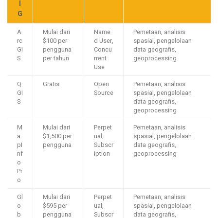
I
G
A
Mulai dari
Name
Pemetaan, analisis
rc
$100 per
d User,
spasial, pengelolaan
GI
pengguna
Concu
data geografis,
S
per tahun
rrent
geoprocessing
Use
Q
Gratis
Open
Pemetaan, analisis
GI
Source
spasial, pengelolaan
S
data geografis,
geoprocessing
M
Mulai dari
Perpet
Pemetaan, analisis
a
$1,500 per
ual,
spasial, pengelolaan
pI
pengguna
Subscr
data geografis,
nf
iption
geoprocessing
o
Pr
o
Gl
Mulai dari
Perpet
Pemetaan, analisis
o
$595 per
ual,
spasial, pengelolaan
b
pengguna
Subscr
data geografis,