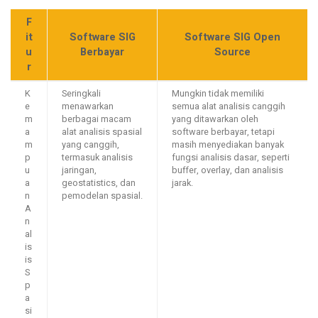
F
it
Software SIG
Software SIG Open
u
Berbayar
Source
r
K
Seringkali
Mungkin tidak memiliki
e
menawarkan
semua alat analisis canggih
m
berbagai macam
yang ditawarkan oleh
a
alat analisis spasial
software berbayar, tetapi
m
yang canggih,
masih menyediakan banyak
p
termasuk analisis
fungsi analisis dasar, seperti
u
jaringan,
buffer, overlay, dan analisis
a
geostatistics, dan
jarak.
n
pemodelan spasial.
A
n
al
is
is
S
p
a
si