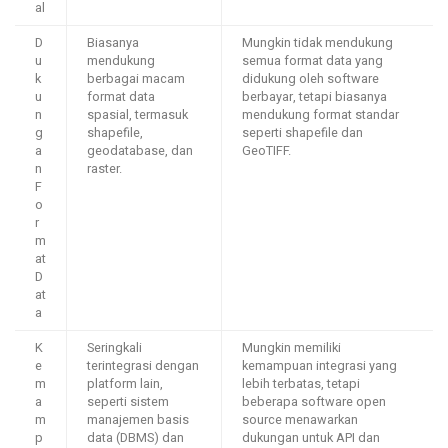
al
D
Biasanya
Mungkin tidak mendukung
u
mendukung
semua format data yang
k
berbagai macam
didukung oleh software
u
format data
berbayar, tetapi biasanya
n
spasial, termasuk
mendukung format standar
g
shapefile,
seperti shapefile dan
a
geodatabase, dan
GeoTIFF.
n
raster.
F
o
r
m
at
D
at
a
K
Seringkali
Mungkin memiliki
e
terintegrasi dengan
kemampuan integrasi yang
m
platform lain,
lebih terbatas, tetapi
a
seperti sistem
beberapa software open
m
manajemen basis
source menawarkan
p
data (DBMS) dan
dukungan untuk API dan