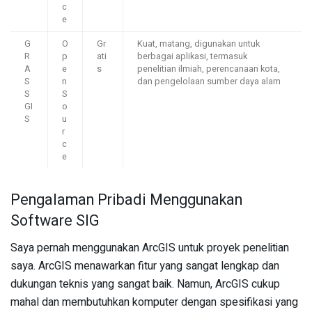
c
e
G
O
Gr
Kuat, matang, digunakan untuk
R
p
ati
berbagai aplikasi, termasuk
A
e
s
penelitian ilmiah, perencanaan kota,
S
n
dan pengelolaan sumber daya alam
S
S
GI
o
S
u
r
c
e
Pengalaman Pribadi Menggunakan
Software SIG
Saya pernah menggunakan ArcGIS untuk proyek penelitian
saya. ArcGIS menawarkan fitur yang sangat lengkap dan
dukungan teknis yang sangat baik. Namun, ArcGIS cukup
mahal dan membutuhkan komputer dengan spesifikasi yang