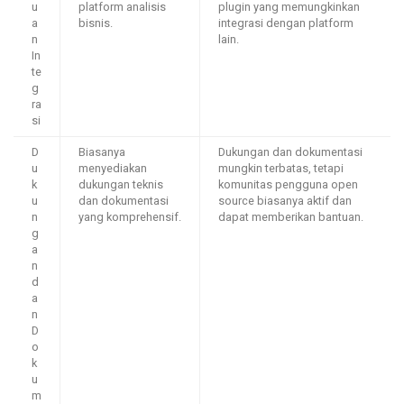
u
platform analisis
plugin yang memungkinkan
a
bisnis.
integrasi dengan platform
n
lain.
In
te
g
ra
si
D
Biasanya
Dukungan dan dokumentasi
u
menyediakan
mungkin terbatas, tetapi
k
dukungan teknis
komunitas pengguna open
u
dan dokumentasi
source biasanya aktif dan
n
yang komprehensif.
dapat memberikan bantuan.
g
a
n
d
a
n
D
o
k
u
m