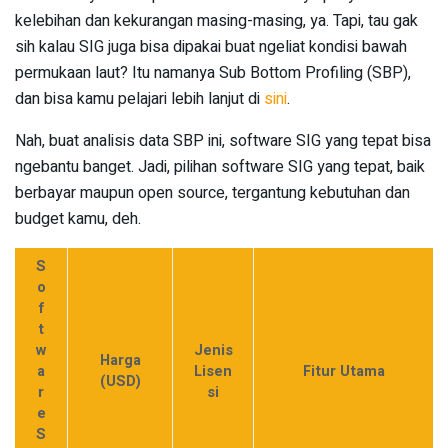
kelebihan dan kekurangan masing-masing, ya. Tapi, tau gak
sih kalau SIG juga bisa dipakai buat ngeliat kondisi bawah
permukaan laut? Itu namanya Sub Bottom Profiling (SBP),
dan bisa kamu pelajari lebih lanjut di
sini
.
Nah, buat analisis data SBP ini, software SIG yang tepat bisa
ngebantu banget. Jadi, pilihan software SIG yang tepat, baik
berbayar maupun open source, tergantung kebutuhan dan
budget kamu, deh.
S
o
f
t
w
Jenis
Harga
a
Lisen
Fitur Utama
(USD)
r
si
e
S