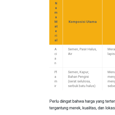
N
a
m
a
M
Komposisi Utama
at
e
ri
al
A
Semen, Pasir Halus,
Mera
ci
Air
lapi
a
n
Pl
Semen, Kapur,
Menu
a
Bahan Pengisi
mengi
m
(serat selulosa,
meng
ir
serbuk batu halus)
sebe
Perlu diingat bahwa harga yang terter
tergantung merek, kualitas, dan lokas