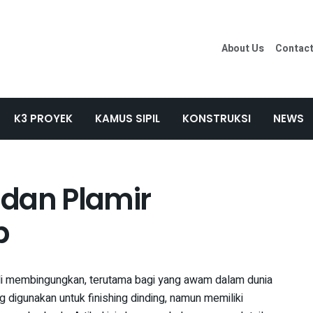
About Us
Contac
K3 PROYEK
KAMUS SIPIL
KONSTRUKSI
NEWS
dan Plamir
p
ali membingungkan, terutama bagi yang awam dalam dunia
g digunakan untuk finishing dinding, namun memiliki