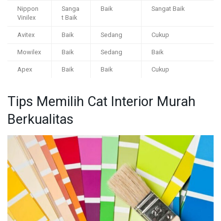
Nippon
Sanga
Baik
Sangat Baik
Vinilex
t Baik
Avitex
Baik
Sedang
Cukup
Mowilex
Baik
Sedang
Baik
Apex
Baik
Baik
Cukup
Tips Memilih Cat Interior Murah
Berkualitas