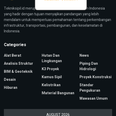
Tekniksipil.id merupakan media konstruksi bangunan Indonesia
yang hadir dengan tujuan menyajikan pandangan yang lebih
mendalam untuk memperluas pemahaman tentang perkembangan
infrastruktur, transportasi, pembangunan, dan keselamatan di
Indonesia.
Categories
Alat Berat
Hutan Dan
News
Lingkungan
Analisis Struktur
Piping Dan
K3 Proyek
Hidrologi
BIM & Geoteknik
Kamus Sipil
Proyek Konstruksi
Desain
Kelistrikan
Standar
Hiburan
Pengukuran
Material Bangunan
Wawasan Umum
AUGUST 2026