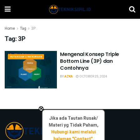
Home
Tag
3P
Tag:
3P
Mengenal Konsep Triple
HUTAN DAN LINGKUNGAN
Bottom Line (3P) dan
Contohnya
BY
AZKA
OCTOBER 25, 2024
×
Jika ada Tautan Rusak/
Materi yg Tidak Paham,
Hubungi kami melalui
halaman "Contact".