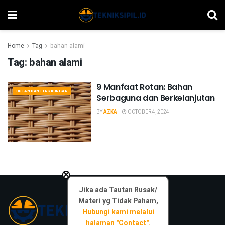
Home
Tag
bahan alami
Tag:
bahan alami
9 Manfaat Rotan: Bahan
HUTAN DAN LINGKUNGAN
Serbaguna dan Berkelanjutan
BY
AZKA
OCTOBER 4, 2024
×
Jika ada Tautan Rusak/
Materi yg Tidak Paham,
Hubungi kami melalui
halaman "Contact".