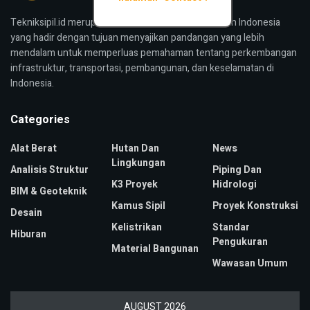
Tekniksipil.id merupakan media konstruksi bangunan Indonesia
yang hadir dengan tujuan menyajikan pandangan yang lebih
mendalam untuk memperluas pemahaman tentang perkembangan
infrastruktur, transportasi, pembangunan, dan keselamatan di
Indonesia.
Categories
Alat Berat
Hutan Dan
News
Lingkungan
Analisis Struktur
Piping Dan
K3 Proyek
Hidrologi
BIM & Geoteknik
Kamus Sipil
Proyek Konstruksi
Desain
Kelistrikan
Standar
Hiburan
Pengukuran
Material Bangunan
Wawasan Umum
AUGUST 2026