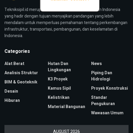
Tekniksipil.id merupakan media konstruksi bangunan Indonesia
yang hadir dengan tujuan menyajikan pandangan yang lebih
mendalam untuk memperluas pemahaman tentang perkembangan
infrastruktur, transportasi, pembangunan, dan keselamatan di
Indonesia.
Categories
Alat Berat
Hutan Dan
News
Lingkungan
Analisis Struktur
Piping Dan
K3 Proyek
Hidrologi
BIM & Geoteknik
Kamus Sipil
Proyek Konstruksi
Desain
Kelistrikan
Standar
Hiburan
Pengukuran
Material Bangunan
Wawasan Umum
AUGUST 2026