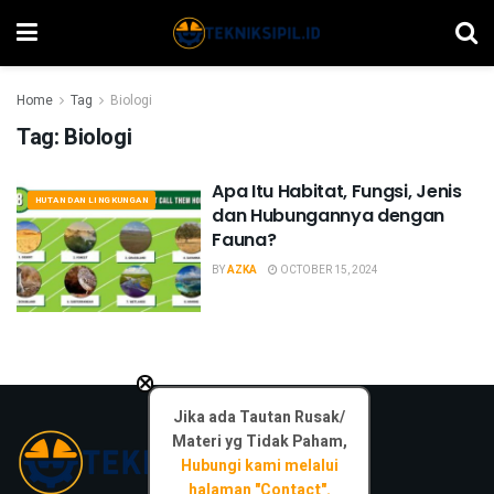
Home
Tag
Biologi
Tag:
Biologi
Apa Itu Habitat, Fungsi, Jenis
HUTAN DAN LINGKUNGAN
dan Hubungannya dengan
Fauna?
BY
AZKA
OCTOBER 15, 2024
×
Jika ada Tautan Rusak/
Materi yg Tidak Paham,
Hubungi kami melalui
halaman "Contact".