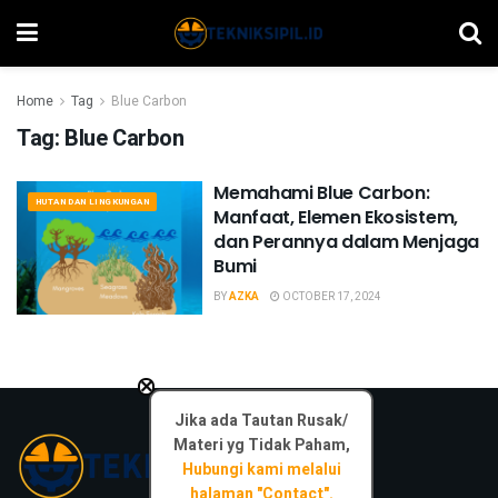
Home
Tag
Blue Carbon
Tag:
Blue Carbon
Memahami Blue Carbon:
HUTAN DAN LINGKUNGAN
Manfaat, Elemen Ekosistem,
dan Perannya dalam Menjaga
Bumi
BY
AZKA
OCTOBER 17, 2024
×
Jika ada Tautan Rusak/
Materi yg Tidak Paham,
Hubungi kami melalui
halaman "Contact".