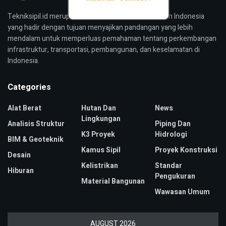
Tekniksipil.id merupakan media konstruksi bangunan Indonesia
yang hadir dengan tujuan menyajikan pandangan yang lebih
mendalam untuk memperluas pemahaman tentang perkembangan
infrastruktur, transportasi, pembangunan, dan keselamatan di
Indonesia.
Categories
Alat Berat
Hutan Dan
News
Lingkungan
Analisis Struktur
Piping Dan
K3 Proyek
Hidrologi
BIM & Geoteknik
Kamus Sipil
Proyek Konstruksi
Desain
Kelistrikan
Standar
Hiburan
Pengukuran
Material Bangunan
Wawasan Umum
AUGUST 2026