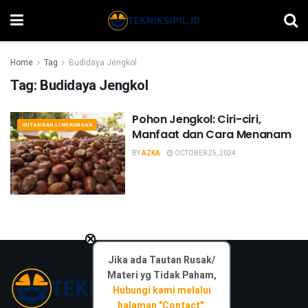
Home
Tag
Budidaya Jengkol
Tag:
Budidaya Jengkol
Pohon Jengkol: Ciri-ciri,
HUTAN DAN LINGKUNGAN
Manfaat dan Cara Menanam
BY
AZKA
OCTOBER 25, 2024
×
Jika ada Tautan Rusak/
Materi yg Tidak Paham,
Hubungi kami melalui
halaman "Contact".