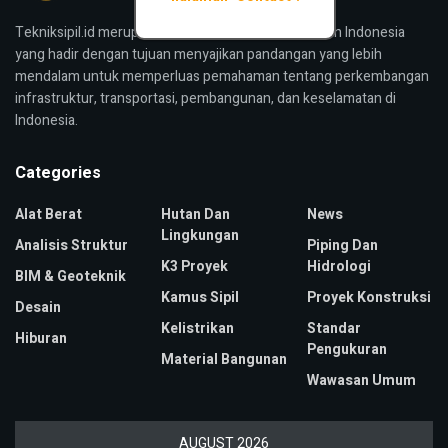
Tekniksipil.id merupakan media konstruksi bangunan Indonesia
yang hadir dengan tujuan menyajikan pandangan yang lebih
mendalam untuk memperluas pemahaman tentang perkembangan
infrastruktur, transportasi, pembangunan, dan keselamatan di
Indonesia.
Categories
Alat Berat
Hutan Dan
News
Lingkungan
Analisis Struktur
Piping Dan
K3 Proyek
Hidrologi
BIM & Geoteknik
Kamus Sipil
Proyek Konstruksi
Desain
Kelistrikan
Standar
Hiburan
Pengukuran
Material Bangunan
Wawasan Umum
AUGUST 2026