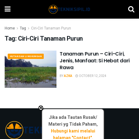
Home
Tag
Ciri-Ciri Tanaman Purun
Tag:
Ciri-Ciri Tanaman Purun
Tanaman Purun – Ciri-Ciri,
HUTAN DAN LINGKUNGAN
Jenis, Manfaat: Si Hebat dari
Rawa
BY
AZKA
OCTOBER 12, 2024
×
Jika ada Tautan Rusak/
Materi yg Tidak Paham,
Hubungi kami melalui
halaman "Contact".