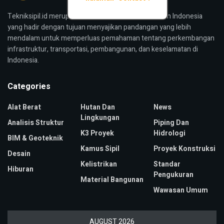
Tekniksipil.id merupakan media konstruksi bangunan Indonesia
yang hadir dengan tujuan menyajikan pandangan yang lebih
mendalam untuk memperluas pemahaman tentang perkembangan
infrastruktur, transportasi, pembangunan, dan keselamatan di
Indonesia.
Categories
Alat Berat
Hutan Dan
News
Lingkungan
Analisis Struktur
Piping Dan
K3 Proyek
Hidrologi
BIM & Geoteknik
Kamus Sipil
Proyek Konstruksi
Desain
Kelistrikan
Standar
Hiburan
Pengukuran
Material Bangunan
Wawasan Umum
AUGUST 2026