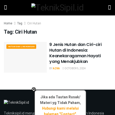
Home
Tag
Ciri Hutan
Tag:
Ciri Hutan
9 Jenis Hutan dan Ciri-ciri
HUTAN DAN LINGKUNGAN
Hutan di Indonesia:
Keanekaragaman Hayati
yang Menakjubkan
BY
AZKA
OCTOBER 5, 2024
×
Jika ada Tautan Rusak/
Materi yg Tidak Paham,
Hubungi kami melalui
Tekniksipil.id merupakan media konstruksi bangunan Indonesia
halaman "Contact".