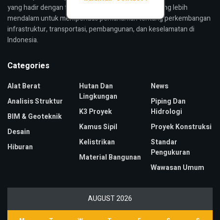
yang hadir dengan tujuan menyajikan pandangan yang lebih
mendalam untuk memperluas pemahaman tentang perkembangan
infrastruktur, transportasi, pembangunan, dan keselamatan di
Indonesia.
Categories
Alat Berat
Hutan Dan
News
Lingkungan
Analisis Struktur
Piping Dan
K3 Proyek
Hidrologi
BIM & Geoteknik
Kamus Sipil
Proyek Konstruksi
Desain
Kelistrikan
Standar
Hiburan
Pengukuran
Material Bangunan
Wawasan Umum
AUGUST 2026