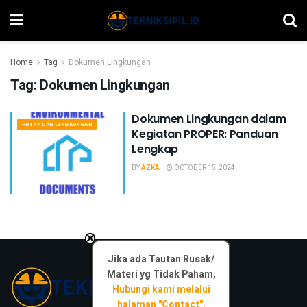
Home
Tag
Dokumen Lingkungan
Tag:
Dokumen Lingkungan
Dokumen Lingkungan dalam
HUTAN DAN LINGKUNGAN
Kegiatan PROPER: Panduan
Lengkap
BY
AZKA
OCTOBER 15, 2024
×
Jika ada Tautan Rusak/
Materi yg Tidak Paham,
Hubungi kami melalui
halaman "Contact".