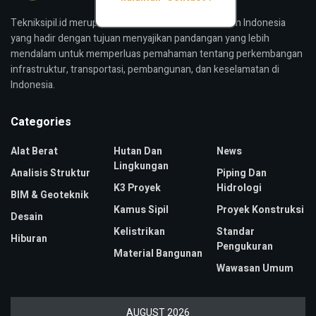
Tekniksipil.id merupakan media konstruksi bangunan Indonesia
yang hadir dengan tujuan menyajikan pandangan yang lebih
mendalam untuk memperluas pemahaman tentang perkembangan
infrastruktur, transportasi, pembangunan, dan keselamatan di
Indonesia.
Categories
Alat Berat
Hutan Dan
News
Lingkungan
Analisis Struktur
Piping Dan
K3 Proyek
Hidrologi
BIM & Geoteknik
Kamus Sipil
Proyek Konstruksi
Desain
Kelistrikan
Standar
Hiburan
Pengukuran
Material Bangunan
Wawasan Umum
AUGUST 2026