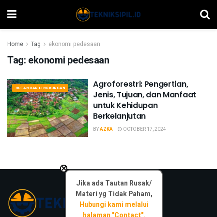
Home
Tag
ekonomi pedesaan
Tag:
ekonomi pedesaan
Agroforestri: Pengertian,
HUTAN DAN LINGKUNGAN
Jenis, Tujuan, dan Manfaat
untuk Kehidupan
Berkelanjutan
BY
AZKA
OCTOBER 17, 2024
×
Jika ada Tautan Rusak/
Materi yg Tidak Paham,
Hubungi kami melalui
halaman "Contact".