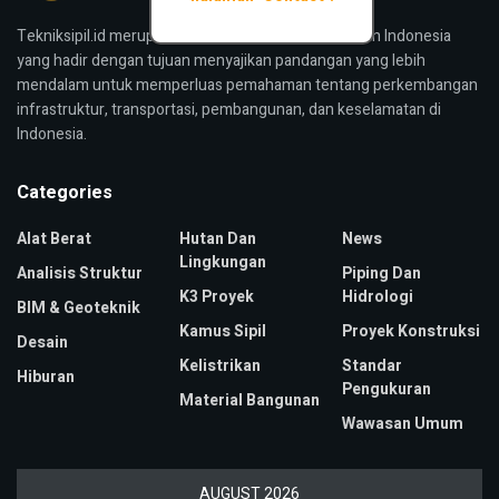
Tekniksipil.id merupakan media konstruksi bangunan Indonesia
yang hadir dengan tujuan menyajikan pandangan yang lebih
mendalam untuk memperluas pemahaman tentang perkembangan
infrastruktur, transportasi, pembangunan, dan keselamatan di
Indonesia.
Categories
Alat Berat
Hutan Dan
News
Lingkungan
Analisis Struktur
Piping Dan
K3 Proyek
Hidrologi
BIM & Geoteknik
Kamus Sipil
Proyek Konstruksi
Desain
Kelistrikan
Standar
Hiburan
Pengukuran
Material Bangunan
Wawasan Umum
AUGUST 2026