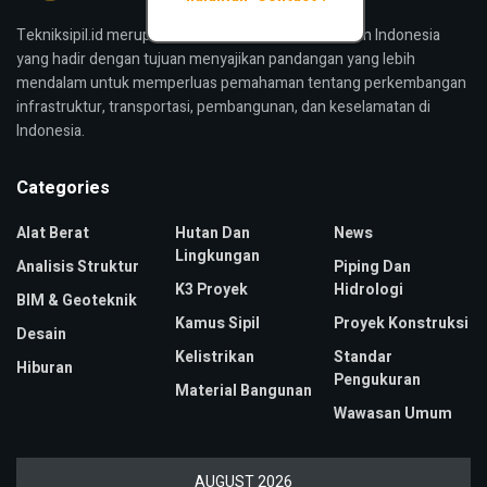
Tekniksipil.id merupakan media konstruksi bangunan Indonesia
yang hadir dengan tujuan menyajikan pandangan yang lebih
mendalam untuk memperluas pemahaman tentang perkembangan
infrastruktur, transportasi, pembangunan, dan keselamatan di
Indonesia.
Categories
Alat Berat
Hutan Dan
News
Lingkungan
Analisis Struktur
Piping Dan
K3 Proyek
Hidrologi
BIM & Geoteknik
Kamus Sipil
Proyek Konstruksi
Desain
Kelistrikan
Standar
Hiburan
Pengukuran
Material Bangunan
Wawasan Umum
AUGUST 2026