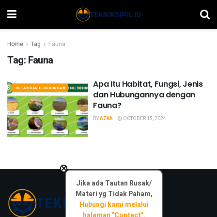
Home
Tag
Fauna
Tag:
Fauna
Apa Itu Habitat, Fungsi, Jenis
HUTAN DAN LINGKUNGAN
dan Hubungannya dengan
Fauna?
BY
AZKA
OCTOBER 15, 2024
×
Jika ada Tautan Rusak/
Materi yg Tidak Paham,
Hubungi kami melalui
halaman "Contact".