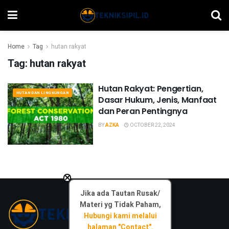
Home
Tag
hutan rakyat
Tag:
hutan rakyat
Hutan Rakyat: Pengertian,
HUTAN DAN LINGKUNGAN
Dasar Hukum, Jenis, Manfaat
dan Peran Pentingnya
BY
AZKA
OCTOBER 22, 2024
×
Jika ada Tautan Rusak/
Materi yg Tidak Paham,
Hubungi kami melalui
halaman "Contact".