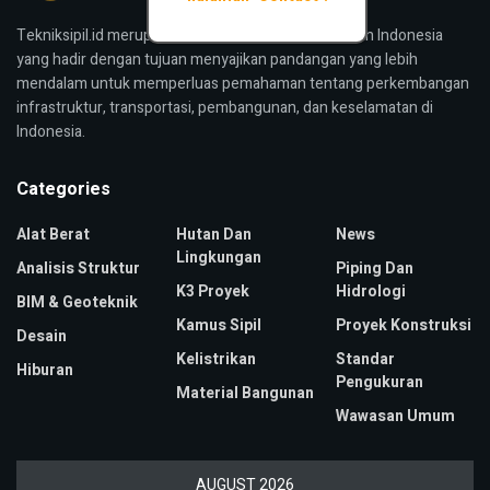
Tekniksipil.id merupakan media konstruksi bangunan Indonesia
yang hadir dengan tujuan menyajikan pandangan yang lebih
mendalam untuk memperluas pemahaman tentang perkembangan
infrastruktur, transportasi, pembangunan, dan keselamatan di
Indonesia.
Categories
Alat Berat
Hutan Dan
News
Lingkungan
Analisis Struktur
Piping Dan
K3 Proyek
Hidrologi
BIM & Geoteknik
Kamus Sipil
Proyek Konstruksi
Desain
Kelistrikan
Standar
Hiburan
Pengukuran
Material Bangunan
Wawasan Umum
AUGUST 2026