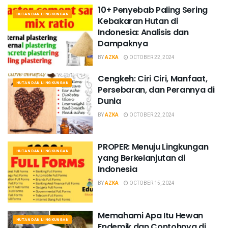
10+ Penyebab Paling Sering
HUTAN DAN LINGKUNGAN
Kebakaran Hutan di
Indonesia: Analisis dan
Dampaknya
BY
AZKA
OCTOBER 22, 2024
Cengkeh: Ciri Ciri, Manfaat,
HUTAN DAN LINGKUNGAN
Persebaran, dan Perannya di
Dunia
BY
AZKA
OCTOBER 22, 2024
PROPER: Menuju Lingkungan
HUTAN DAN LINGKUNGAN
yang Berkelanjutan di
Indonesia
BY
AZKA
OCTOBER 15, 2024
Memahami Apa Itu Hewan
HUTAN DAN LINGKUNGAN
Endemik dan Contohnya di