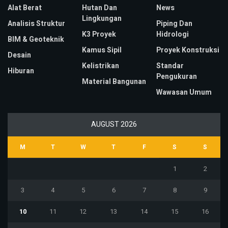
Alat Berat
Hutan Dan
News
Lingkungan
Analisis Struktur
Piping Dan
K3 Proyek
Hidrologi
BIM & Geoteknik
Kamus Sipil
Proyek Konstruksi
Desain
Kelistrikan
Standar
Hiburan
Pengukuran
Material Bangunan
Wawasan Umum
AUGUST 2026
M
T
W
T
F
S
S
1
2
3
4
5
6
7
8
9
10
11
12
13
14
15
16