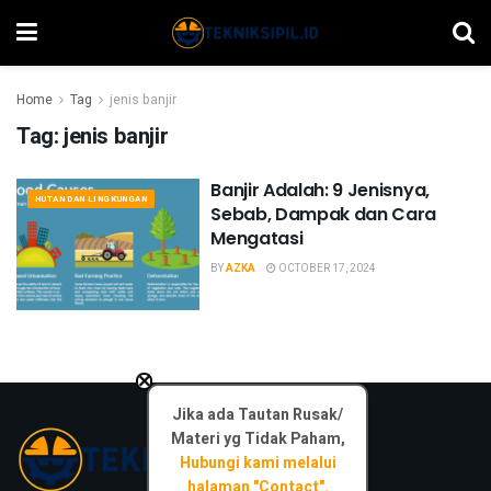
Home
Tag
jenis banjir
Tag:
jenis banjir
Banjir Adalah: 9 Jenisnya,
HUTAN DAN LINGKUNGAN
Sebab, Dampak dan Cara
Mengatasi
BY
AZKA
OCTOBER 17, 2024
×
Jika ada Tautan Rusak/
Materi yg Tidak Paham,
Hubungi kami melalui
halaman "Contact".