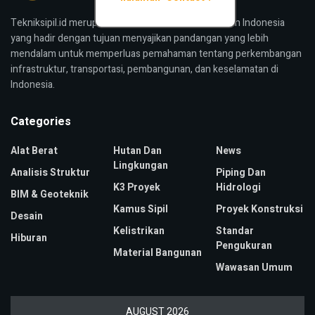
Tekniksipil.id merupakan media konstruksi bangunan Indonesia
yang hadir dengan tujuan menyajikan pandangan yang lebih
mendalam untuk memperluas pemahaman tentang perkembangan
infrastruktur, transportasi, pembangunan, dan keselamatan di
Indonesia.
Categories
Alat Berat
Hutan Dan
News
Lingkungan
Analisis Struktur
Piping Dan
K3 Proyek
Hidrologi
BIM & Geoteknik
Kamus Sipil
Proyek Konstruksi
Desain
Kelistrikan
Standar
Hiburan
Pengukuran
Material Bangunan
Wawasan Umum
AUGUST 2026