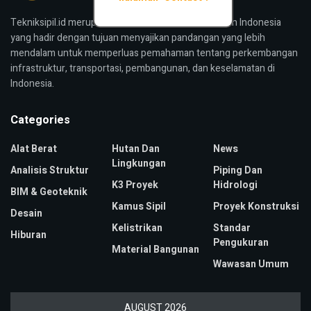
Tekniksipil.id merupakan media konstruksi bangunan Indonesia
yang hadir dengan tujuan menyajikan pandangan yang lebih
mendalam untuk memperluas pemahaman tentang perkembangan
infrastruktur, transportasi, pembangunan, dan keselamatan di
Indonesia.
Categories
Alat Berat
Hutan Dan
News
Lingkungan
Analisis Struktur
Piping Dan
K3 Proyek
Hidrologi
BIM & Geoteknik
Kamus Sipil
Proyek Konstruksi
Desain
Kelistrikan
Standar
Hiburan
Pengukuran
Material Bangunan
Wawasan Umum
AUGUST 2026