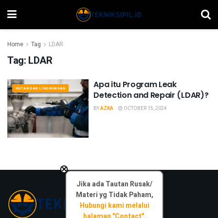
Home
Tag
LDAR
Tag:
LDAR
Apa itu Program Leak
HUTAN DAN LINGKUNGAN
Detection and Repair (LDAR)?
BY
AZKA
OCTOBER 15, 2024
×
Jika ada Tautan Rusak/
Materi yg Tidak Paham,
Hubungi kami melalui
halaman "Contact".