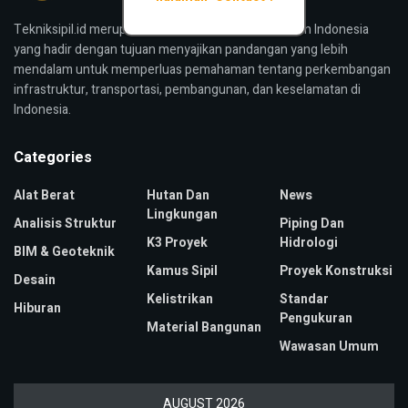
Tekniksipil.id merupakan media konstruksi bangunan Indonesia
yang hadir dengan tujuan menyajikan pandangan yang lebih
mendalam untuk memperluas pemahaman tentang perkembangan
infrastruktur, transportasi, pembangunan, dan keselamatan di
Indonesia.
Categories
Alat Berat
Hutan Dan
News
Lingkungan
Analisis Struktur
Piping Dan
K3 Proyek
Hidrologi
BIM & Geoteknik
Kamus Sipil
Proyek Konstruksi
Desain
Kelistrikan
Standar
Hiburan
Pengukuran
Material Bangunan
Wawasan Umum
AUGUST 2026