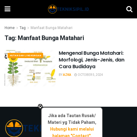
Home
Tag
Manfaat Bunga Matahari
Tag:
Manfaat Bunga Matahari
Mengenal Bunga Matahari:
HUTAN DAN LINGKUNGAN
Morfologi, Jenis-Jenis, dan
Cara Budidaya
BY
AZKA
OCTOBER 5, 2024
×
Jika ada Tautan Rusak/
Materi yg Tidak Paham,
Hubungi kami melalui
halaman "Contact".