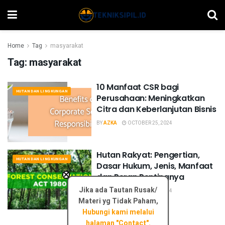
Home
Tag
masyarakat
Tag:
masyarakat
10 Manfaat CSR bagi
HUTAN DAN LINGKUNGAN
Perusahaan: Meningkatkan
Citra dan Keberlanjutan Bisnis
BY
AZKA
OCTOBER 25, 2024
Hutan Rakyat: Pengertian,
HUTAN DAN LINGKUNGAN
Dasar Hukum, Jenis, Manfaat
×
dan Peran Pentingnya
Jika ada Tautan Rusak/
BY
AZKA
OCTOBER 22, 2024
Materi yg Tidak Paham,
Hubungi kami melalui
halaman "Contact".