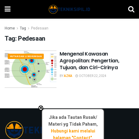
Home
Tag
Pedesaan
Tag:
Pedesaan
Mengenal Kawasan
HUTAN DAN LINGKUNGAN
Agropolitan: Pengertian,
Tujuan, dan Ciri-Cirinya
BY
AZKA
OCTOBER 22, 2024
×
Jika ada Tautan Rusak/
Materi yg Tidak Paham,
Hubungi kami melalui
halaman "Contact".