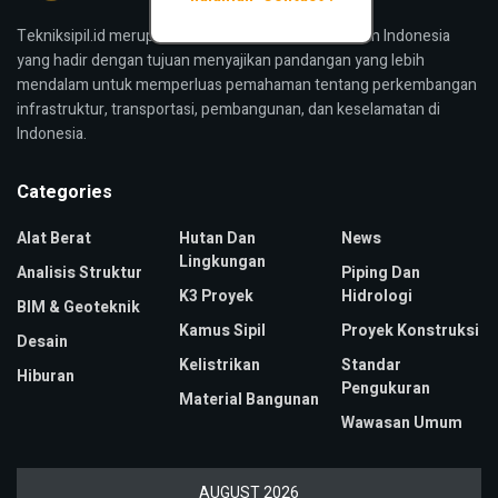
Tekniksipil.id merupakan media konstruksi bangunan Indonesia
yang hadir dengan tujuan menyajikan pandangan yang lebih
mendalam untuk memperluas pemahaman tentang perkembangan
infrastruktur, transportasi, pembangunan, dan keselamatan di
Indonesia.
Categories
Alat Berat
Hutan Dan
News
Lingkungan
Analisis Struktur
Piping Dan
K3 Proyek
Hidrologi
BIM & Geoteknik
Kamus Sipil
Proyek Konstruksi
Desain
Kelistrikan
Standar
Hiburan
Pengukuran
Material Bangunan
Wawasan Umum
AUGUST 2026