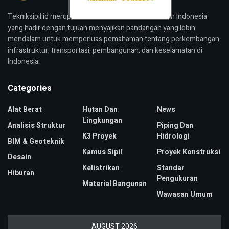
Tekniksipil.id merupakan media konstruksi bangunan Indonesia
yang hadir dengan tujuan menyajikan pandangan yang lebih
mendalam untuk memperluas pemahaman tentang perkembangan
infrastruktur, transportasi, pembangunan, dan keselamatan di
Indonesia.
Categories
Alat Berat
Hutan Dan
News
Lingkungan
Analisis Struktur
Piping Dan
K3 Proyek
Hidrologi
BIM & Geoteknik
Kamus Sipil
Proyek Konstruksi
Desain
Kelistrikan
Standar
Hiburan
Pengukuran
Material Bangunan
Wawasan Umum
AUGUST 2026