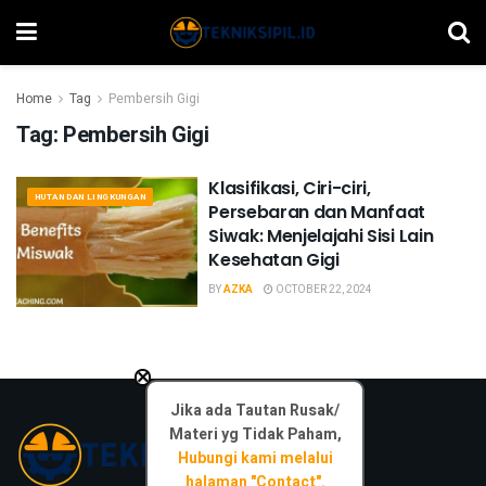
Home
Tag
Pembersih Gigi
Tag:
Pembersih Gigi
Klasifikasi, Ciri-ciri,
HUTAN DAN LINGKUNGAN
Persebaran dan Manfaat
Siwak: Menjelajahi Sisi Lain
Kesehatan Gigi
BY
AZKA
OCTOBER 22, 2024
×
Jika ada Tautan Rusak/
Materi yg Tidak Paham,
Hubungi kami melalui
halaman "Contact".