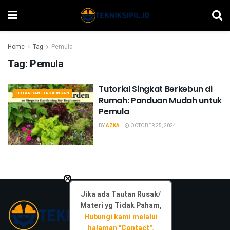
Home
Tag
Pemula
Tag:
Pemula
Tutorial Singkat Berkebun di
HUTAN DAN LINGKUNGAN
Rumah: Panduan Mudah untuk
Pemula
BY
AZKA
OCTOBER 25, 2024
×
Jika ada Tautan Rusak/
Materi yg Tidak Paham,
Hubungi kami melalui
halaman "Contact".