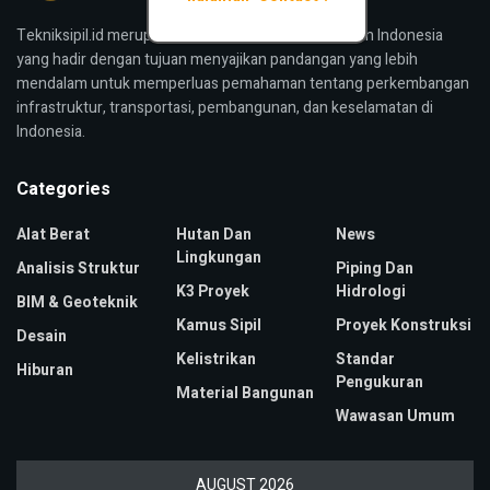
Tekniksipil.id merupakan media konstruksi bangunan Indonesia
yang hadir dengan tujuan menyajikan pandangan yang lebih
mendalam untuk memperluas pemahaman tentang perkembangan
infrastruktur, transportasi, pembangunan, dan keselamatan di
Indonesia.
Categories
Alat Berat
Hutan Dan
News
Lingkungan
Analisis Struktur
Piping Dan
K3 Proyek
Hidrologi
BIM & Geoteknik
Kamus Sipil
Proyek Konstruksi
Desain
Kelistrikan
Standar
Hiburan
Pengukuran
Material Bangunan
Wawasan Umum
AUGUST 2026