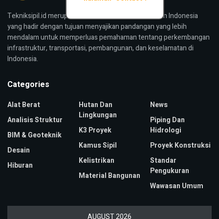
Tekniksipil.id merupakan media konstruksi bangunan Indonesia
yang hadir dengan tujuan menyajikan pandangan yang lebih
mendalam untuk memperluas pemahaman tentang perkembangan
infrastruktur, transportasi, pembangunan, dan keselamatan di
Indonesia.
Categories
Alat Berat
Hutan Dan
News
Lingkungan
Analisis Struktur
Piping Dan
K3 Proyek
Hidrologi
BIM & Geoteknik
Kamus Sipil
Proyek Konstruksi
Desain
Kelistrikan
Standar
Hiburan
Pengukuran
Material Bangunan
Wawasan Umum
AUGUST 2026