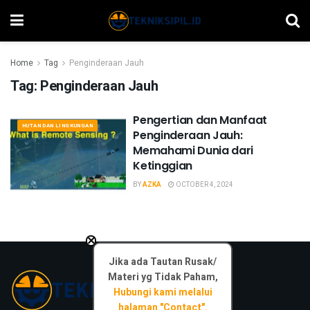
Home
Tag
Penginderaan Jauh
Tag:
Penginderaan Jauh
Pengertian dan Manfaat
HUTAN DAN LINGKUNGAN
Penginderaan Jauh:
Memahami Dunia dari
Ketinggian
BY
AZKA
OCTOBER 4, 2024
×
Jika ada Tautan Rusak/
Materi yg Tidak Paham,
Hubungi kami melalui
halaman "Contact".