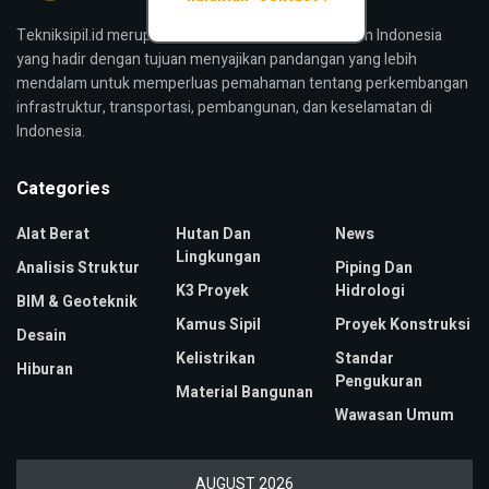
Tekniksipil.id merupakan media konstruksi bangunan Indonesia
yang hadir dengan tujuan menyajikan pandangan yang lebih
mendalam untuk memperluas pemahaman tentang perkembangan
infrastruktur, transportasi, pembangunan, dan keselamatan di
Indonesia.
Categories
Alat Berat
Hutan Dan
News
Lingkungan
Analisis Struktur
Piping Dan
K3 Proyek
Hidrologi
BIM & Geoteknik
Kamus Sipil
Proyek Konstruksi
Desain
Kelistrikan
Standar
Hiburan
Pengukuran
Material Bangunan
Wawasan Umum
AUGUST 2026