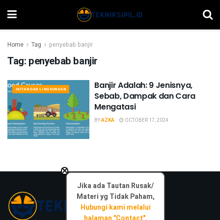
Home
Tag
penyebab banjir
Tag:
penyebab banjir
Banjir Adalah: 9 Jenisnya,
HUTAN DAN LINGKUNGAN
Sebab, Dampak dan Cara
Mengatasi
BY
AZKA
OCTOBER 17, 2024
×
Jika ada Tautan Rusak/
Materi yg Tidak Paham,
Hubungi kami melalui
halaman "Contact".