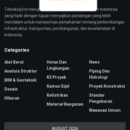
Tekniksipil.id merupakan media konstruksi bangunan Indonesia
yang hadir dengan tujuan menyajikan pandangan yang lebih
mendalam untuk memperluas pemahaman tentang perkembangan
infrastruktur, transportasi, pembangunan, dan keselamatan di
Indonesia.
Categories
Alat Berat
Hutan Dan
News
Lingkungan
Analisis Struktur
Piping Dan
K3 Proyek
Hidrologi
BIM & Geoteknik
Kamus Sipil
Proyek Konstruksi
Desain
Kelistrikan
Standar
Hiburan
Pengukuran
Material Bangunan
Wawasan Umum
AUGUST 2026