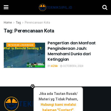
Home
Tag
Perencanaan Kota
Tag:
Perencanaan Kota
Pengertian dan Manfaat
HUTAN DAN LINGKUNGAN
Penginderaan Jauh:
Memahami Dunia dari
Ketinggian
BY
AZKA
OCTOBER 4, 2024
×
Jika ada Tautan Rusak/
Materi yg Tidak Paham,
Hubungi kami melalui
halaman "Contact".