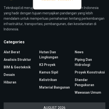
Tekniksipil.id merupakan media konstruksi bangunan Indonesia
yang hadir dengan tujuan menyajikan pandangan yang lebih
mendalam untuk memperluas pemahaman tentang perkembangan
infrastruktur, transportasi, pembangunan, dan keselamatan di
Indonesia.
Categories
Alat Berat
Hutan Dan
News
Lingkungan
Analisis Struktur
Piping Dan
K3 Proyek
Hidrologi
BIM & Geoteknik
Kamus Sipil
Proyek Konstruksi
Desain
Kelistrikan
Standar
Hiburan
Pengukuran
Material Bangunan
Wawasan Umum
AUGUST 2026