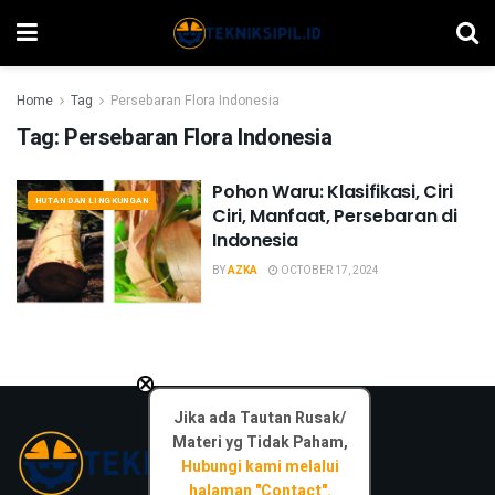
Home
Tag
Persebaran Flora Indonesia
Tag:
Persebaran Flora Indonesia
Pohon Waru: Klasifikasi, Ciri
HUTAN DAN LINGKUNGAN
Ciri, Manfaat, Persebaran di
Indonesia
BY
AZKA
OCTOBER 17, 2024
×
Jika ada Tautan Rusak/
Materi yg Tidak Paham,
Hubungi kami melalui
halaman "Contact".