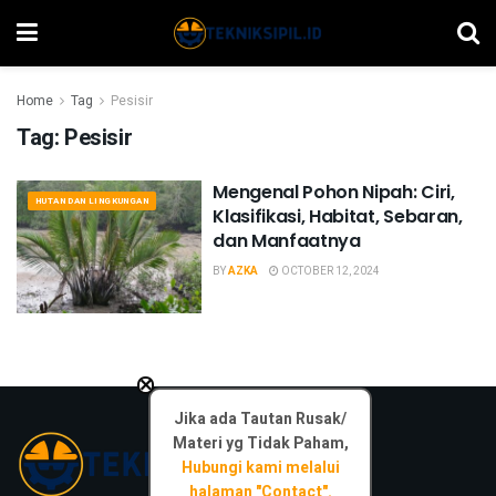
Home
Tag
Pesisir
Tag:
Pesisir
Mengenal Pohon Nipah: Ciri,
HUTAN DAN LINGKUNGAN
Klasifikasi, Habitat, Sebaran,
dan Manfaatnya
BY
AZKA
OCTOBER 12, 2024
×
Jika ada Tautan Rusak/
Materi yg Tidak Paham,
Hubungi kami melalui
halaman "Contact".