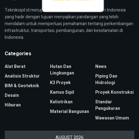
Tekniksipil.id merupakan media konstruksi bangunan Indonesia
yang hadir dengan tujuan menyajikan pandangan yang lebih
mendalam untuk memperluas pemahaman tentang perkembangan
infrastruktur, transportasi, pembangunan, dan keselamatan di
Indonesia.
Categories
Alat Berat
Hutan Dan
News
Lingkungan
Analisis Struktur
Piping Dan
K3 Proyek
Hidrologi
BIM & Geoteknik
Kamus Sipil
Proyek Konstruksi
Desain
Kelistrikan
Standar
Hiburan
Pengukuran
Material Bangunan
Wawasan Umum
AUGUST 2026