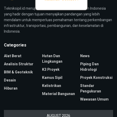
Tekniksipil.id merupakan media konstruksi bangunan Indonesia
yang hadir dengan tujuan menyajikan pandangan yang lebih
mendalam untuk memperluas pemahaman tentang perkembangan
infrastruktur, transportasi, pembangunan, dan keselamatan di
Indonesia.
Categories
Alat Berat
Hutan Dan
News
Lingkungan
Analisis Struktur
Piping Dan
K3 Proyek
Hidrologi
BIM & Geoteknik
Kamus Sipil
Proyek Konstruksi
Desain
Kelistrikan
Standar
Hiburan
Pengukuran
Material Bangunan
Wawasan Umum
AUGUST 2026