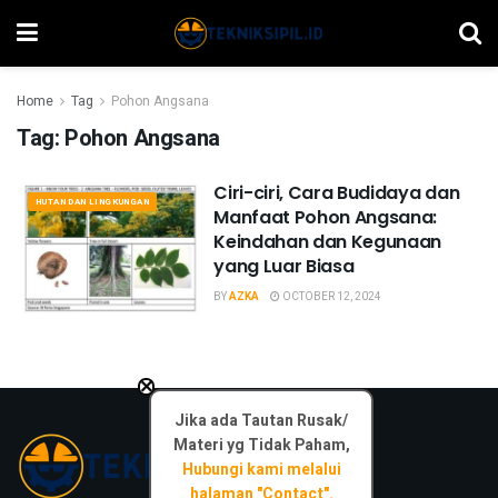
Home
Tag
Pohon Angsana
Tag:
Pohon Angsana
Ciri-ciri, Cara Budidaya dan
HUTAN DAN LINGKUNGAN
Manfaat Pohon Angsana:
Keindahan dan Kegunaan
yang Luar Biasa
BY
AZKA
OCTOBER 12, 2024
×
Jika ada Tautan Rusak/
Materi yg Tidak Paham,
Hubungi kami melalui
halaman "Contact".