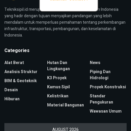
Tekniksipil.id merupakan media konstruksi bangunan Indonesia
yang hadir dengan tujuan menyajikan pandangan yang lebih
mendalam untuk memperluas pemahaman tentang perkembangan
infrastruktur, transportasi, pembangunan, dan keselamatan di
Indonesia.
Categories
Alat Berat
Hutan Dan
News
Lingkungan
Analisis Struktur
Piping Dan
K3 Proyek
Hidrologi
BIM & Geoteknik
Kamus Sipil
Proyek Konstruksi
Desain
Kelistrikan
Standar
Hiburan
Pengukuran
Material Bangunan
Wawasan Umum
AUGUST 2026