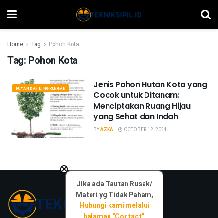
Home
Tag
Pohon Kota
Tag:
Pohon Kota
Jenis Pohon Hutan Kota yang
HUTAN DAN LINGKUNGAN
Cocok untuk Ditanam:
Menciptakan Ruang Hijau
yang Sehat dan Indah
BY
AZKA
OCTOBER 12, 2024
×
Jika ada Tautan Rusak/
Materi yg Tidak Paham,
Hubungi kami melalui
halaman "Contact".