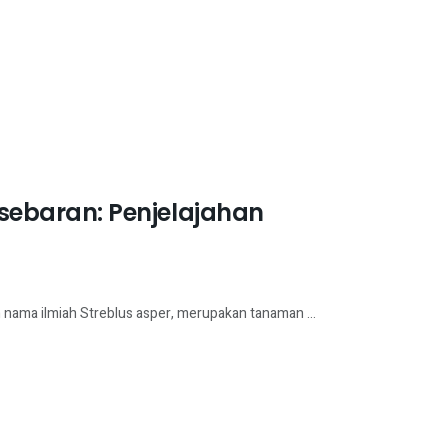
ersebaran: Penjelajahan
n nama ilmiah Streblus asper, merupakan tanaman ...