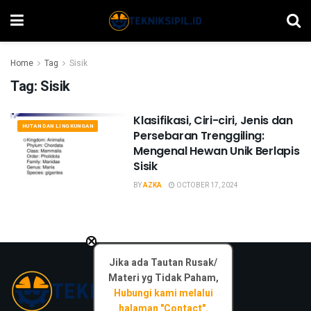
Home
Tag
Sisik
Tag:
Sisik
Klasifikasi, Ciri-ciri, Jenis dan
HUTAN DAN LINGKUNGAN
Persebaran Trenggiling:
Mengenal Hewan Unik Berlapis
Sisik
BY
AZKA
OCTOBER 17, 2024
×
Jika ada Tautan Rusak/
Materi yg Tidak Paham,
Hubungi kami melalui
halaman "Contact".