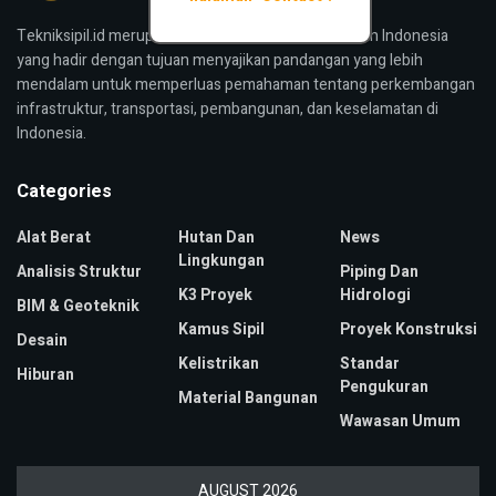
Tekniksipil.id merupakan media konstruksi bangunan Indonesia
yang hadir dengan tujuan menyajikan pandangan yang lebih
mendalam untuk memperluas pemahaman tentang perkembangan
infrastruktur, transportasi, pembangunan, dan keselamatan di
Indonesia.
Categories
Alat Berat
Hutan Dan
News
Lingkungan
Analisis Struktur
Piping Dan
K3 Proyek
Hidrologi
BIM & Geoteknik
Kamus Sipil
Proyek Konstruksi
Desain
Kelistrikan
Standar
Hiburan
Pengukuran
Material Bangunan
Wawasan Umum
AUGUST 2026