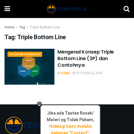
Home
Tag
Triple Bottom Line
Tag:
Triple Bottom Line
Mengenal Konsep Triple
HUTAN DAN LINGKUNGAN
Bottom Line (3P) dan
Contohnya
BY
AZKA
OCTOBER 25, 2024
×
Jika ada Tautan Rusak/
Materi yg Tidak Paham,
Hubungi kami melalui
halaman "Contact".