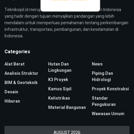
Tekniksipil.id merupakan media konstruksi bangunan Indonesia
yang hadir dengan tujuan menyajikan pandangan yang lebih
mendalam untuk memperluas pemahaman tentang perkembangan
infrastruktur, transportasi, pembangunan, dan keselamatan di
Indonesia.
Categories
Alat Berat
Hutan Dan
News
Lingkungan
Analisis Struktur
Piping Dan
K3 Proyek
Hidrologi
BIM & Geoteknik
Kamus Sipil
Proyek Konstruksi
Desain
Kelistrikan
Standar
Hiburan
Pengukuran
Material Bangunan
Wawasan Umum
AUGUST 2026