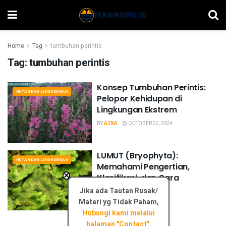
Home
Tag
tumbuhan perintis
Tag:
tumbuhan perintis
Konsep Tumbuhan Perintis:
HUTAN DAN LINGKUNGAN
Pelopor Kehidupan di
Lingkungan Ekstrem
BY
AZKA
OCTOBER 22, 2024
LUMUT (Bryophyta):
HUTAN DAN LINGKUNGAN
Memahami Pengertian,
×
Klasifikasi, dan Cara
Budidaya
Jika ada Tautan Rusak/
Materi yg Tidak Paham,
BY
AZKA
OCTOBER 5, 2024
Hubungi kami melalui
halaman "Contact".