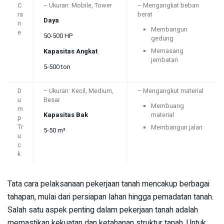
C
– Ukuran: Mobile, Tower
– Mengangkat beban
ra
berat
Daya
n
Membangun
e
50-500 HP
gedung
Memasang
Kapasitas Angkat
jembatan
5-500 ton
D
– Ukuran: Kecil, Medium,
– Mengangkut material
u
Besar
Membuang
m
Kapasitas Bak
material
p
Tr
Membangun jalan
5-50 m³
u
c
k
Tata cara pelaksanaan pekerjaan tanah mencakup berbagai
tahapan, mulai dari persiapan lahan hingga pemadatan tanah.
Salah satu aspek penting dalam pekerjaan tanah adalah
memastikan kekuatan dan ketahanan struktur tanah. Untuk