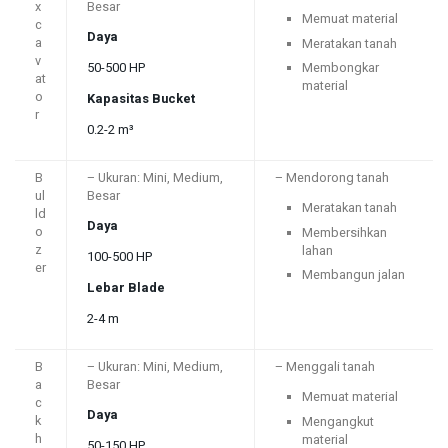
x
Besar
Memuat material
c
Daya
a
Meratakan tanah
v
50-500 HP
Membongkar
at
material
o
Kapasitas Bucket
r
0.2-2 m³
B
– Ukuran: Mini, Medium,
– Mendorong tanah
ul
Besar
Meratakan tanah
ld
Daya
o
Membersihkan
z
lahan
100-500 HP
er
Membangun jalan
Lebar Blade
2-4 m
B
– Ukuran: Mini, Medium,
– Menggali tanah
a
Besar
Memuat material
c
Daya
k
Mengangkut
h
material
50-150 HP