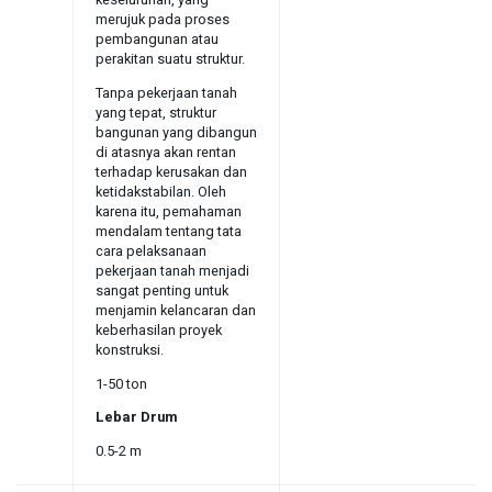
keseluruhan, yang
merujuk pada proses
pembangunan atau
perakitan suatu struktur.
Tanpa pekerjaan tanah
yang tepat, struktur
bangunan yang dibangun
di atasnya akan rentan
terhadap kerusakan dan
ketidakstabilan. Oleh
karena itu, pemahaman
mendalam tentang tata
cara pelaksanaan
pekerjaan tanah menjadi
sangat penting untuk
menjamin kelancaran dan
keberhasilan proyek
konstruksi.
1-50 ton
Lebar Drum
0.5-2 m