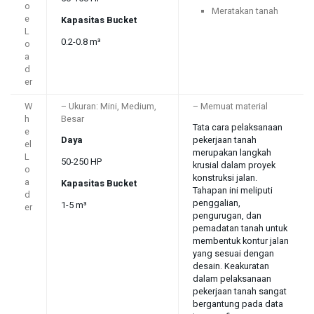
o
Meratakan tanah
e
Kapasitas Bucket
L
0.2-0.8 m³
o
a
d
er
W
– Ukuran: Mini, Medium,
– Memuat material
h
Besar
Tata cara pelaksanaan
e
Daya
pekerjaan tanah
el
merupakan langkah
L
50-250 HP
krusial dalam proyek
o
konstruksi jalan.
a
Kapasitas Bucket
Tahapan ini meliputi
d
penggalian,
1-5 m³
er
pengurugan, dan
pemadatan tanah untuk
membentuk kontur jalan
yang sesuai dengan
desain. Keakuratan
dalam pelaksanaan
pekerjaan tanah sangat
bergantung pada data