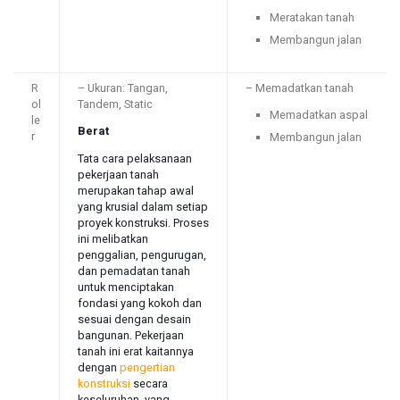
Meratakan tanah
Membangun jalan
R
– Ukuran: Tangan,
– Memadatkan tanah
ol
Tandem, Static
Memadatkan aspal
le
Berat
r
Membangun jalan
Tata cara pelaksanaan
pekerjaan tanah
merupakan tahap awal
yang krusial dalam setiap
proyek konstruksi. Proses
ini melibatkan
penggalian, pengurugan,
dan pemadatan tanah
untuk menciptakan
fondasi yang kokoh dan
sesuai dengan desain
bangunan. Pekerjaan
tanah ini erat kaitannya
dengan
pengertian
konstruksi
secara