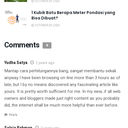
OCTOBER 29, 2025
1 Kubik Batu Berapa Meter Pondasi yang
Bisa Dibuat?
OCTOBER 29, 2025
Comments
9
Yudha Satya
2 years ago
Mantap cara perhitungannya bang, sangat membantu sekali.
anyway I have been browsing on-line more than 3 hours as of
late, but I by no means discovered any fascinating article like
yours. It is pretty worth sufficient for me. In my view, if all web
owners and bloggers made just right content as you probably
did, the internet shall be much more helpful than ever before.
Reply
Satria Rahman
2 years ago