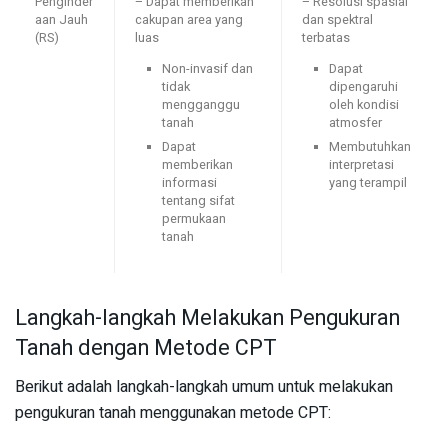
Penginder
– Dapat memberikan
– Resolusi spasial
aan Jauh
cakupan area yang
dan spektral
(RS)
luas
terbatas
Non-invasif dan
Dapat
tidak
dipengaruhi
mengganggu
oleh kondisi
tanah
atmosfer
Dapat
Membutuhkan
memberikan
interpretasi
informasi
yang terampil
tentang sifat
permukaan
tanah
Langkah-langkah Melakukan Pengukuran
Tanah dengan Metode CPT
Berikut adalah langkah-langkah umum untuk melakukan
pengukuran tanah menggunakan metode CPT: