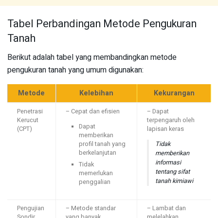
Tabel Perbandingan Metode Pengukuran
Tanah
Berikut adalah tabel yang membandingkan metode
pengukuran tanah yang umum digunakan:
Metode
Kelebihan
Kekurangan
Penetrasi
– Cepat dan efisien
– Dapat
Kerucut
terpengaruh oleh
Dapat
(CPT)
lapisan keras
memberikan
profil tanah yang
Tidak
berkelanjutan
memberikan
informasi
Tidak
tentang sifat
memerlukan
tanah kimiawi
penggalian
Pengujian
– Metode standar
– Lambat dan
Sondir
yang banyak
melelahkan