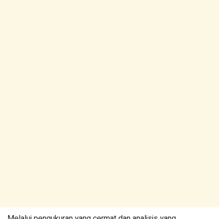
Melalui pengukuran yang cermat dan analisis yang