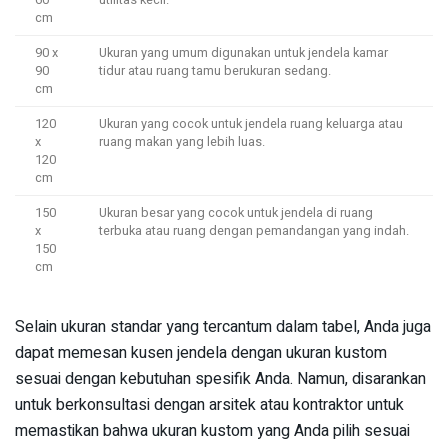
cm
90 x
Ukuran yang umum digunakan untuk jendela kamar
90
tidur atau ruang tamu berukuran sedang.
cm
120
Ukuran yang cocok untuk jendela ruang keluarga atau
x
ruang makan yang lebih luas.
120
cm
150
Ukuran besar yang cocok untuk jendela di ruang
x
terbuka atau ruang dengan pemandangan yang indah.
150
cm
Selain ukuran standar yang tercantum dalam tabel, Anda juga
dapat memesan kusen jendela dengan ukuran kustom
sesuai dengan kebutuhan spesifik Anda. Namun, disarankan
untuk berkonsultasi dengan arsitek atau kontraktor untuk
memastikan bahwa ukuran kustom yang Anda pilih sesuai