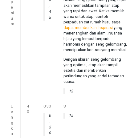
0
Ukuran seng gelombang yang tepat
p
akan memastikan tampilan atap
,
e
yang rapi dan awet. Ketika memilih
4
si
warna untuk atap, contoh
5
u
perpaduan cat rumah hijau sage
m
dapat memberikan inspirasi
yang
menenangkan dan alami. Nuansa
hijau yang lembut berpadu
harmonis dengan seng gelombang,
menciptakan kontras yang memikat.
Dengan ukuran seng gelombang
yang optimal, atap akan tampil
estetis dan memberikan
perlindungan yang andal terhadap
cuaca.
12
L
4
0,30
8
e
0
0
15
n
,
g
5
k
0
u