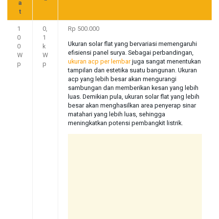
a
t
1
0,
Rp 500.000
0
1
Ukuran solar flat yang bervariasi memengaruhi
0
k
efisiensi panel surya. Sebagai perbandingan,
W
W
ukuran acp per lembar
juga sangat menentukan
p
p
tampilan dan estetika suatu bangunan. Ukuran
acp yang lebih besar akan mengurangi
sambungan dan memberikan kesan yang lebih
luas. Demikian pula, ukuran solar flat yang lebih
besar akan menghasilkan area penyerap sinar
matahari yang lebih luas, sehingga
meningkatkan potensi pembangkit listrik.