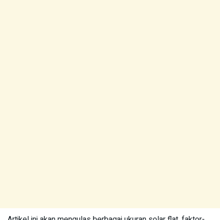
Artikel ini akan mengulas berbagai ukuran solar flat, faktor-