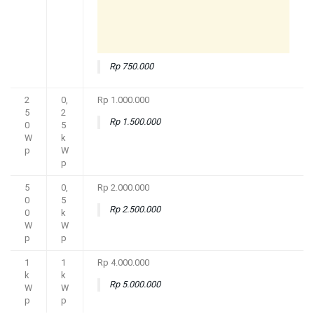
Rp 750.000
2
0,
Rp 1.000.000
5
2
Rp 1.500.000
0
5
W
k
p
W
p
5
0,
Rp 2.000.000
0
5
Rp 2.500.000
0
k
W
W
p
p
1
1
Rp 4.000.000
k
k
Rp 5.000.000
W
W
p
p