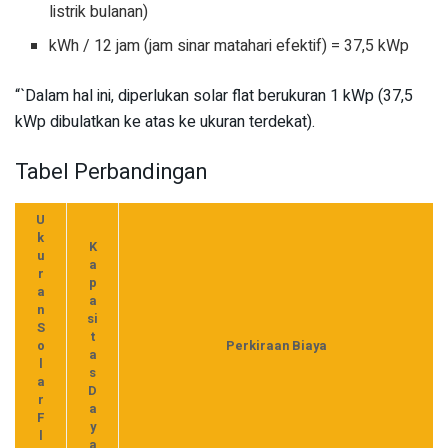
listrik bulanan)
kWh / 12 jam (jam sinar matahari efektif) = 37,5 kWp
“`Dalam hal ini, diperlukan solar flat berukuran 1 kWp (37,5
kWp dibulatkan ke atas ke ukuran terdekat).
Tabel Perbandingan
U
k
K
u
a
r
p
a
a
n
si
S
t
o
Perkiraan Biaya
a
l
s
a
D
r
a
F
y
l
a