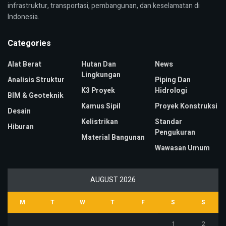
infrastruktur, transportasi, pembangunan, dan keselamatan di
Indonesia.
Categories
Alat Berat
Hutan Dan
News
Lingkungan
Analisis Struktur
Piping Dan
K3 Proyek
Hidrologi
BIM & Geoteknik
Kamus Sipil
Proyek Konstruksi
Desain
Kelistrikan
Standar
Hiburan
Pengukuran
Material Bangunan
Wawasan Umum
AUGUST 2026
M
T
W
T
F
S
S
1
2