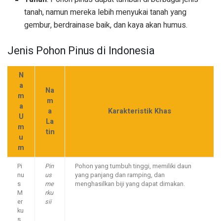
tanah, namun mereka lebih menyukai tanah yang
gembur, berdrainase baik, dan kaya akan humus.
Jenis Pohon Pinus di Indonesia
N
a
Na
m
m
a
a
Karakteristik Khas
U
La
m
tin
u
m
Pi
Pin
Pohon yang tumbuh tinggi, memiliki daun
nu
us
yang panjang dan ramping, dan
s
me
menghasilkan biji yang dapat dimakan.
M
rku
er
sii
ku
s