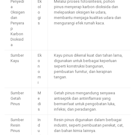
Penyedi
Ek
Melalui proses fotosintesis, pohon
a
ol
pinus menyerap karbon dioksida dan
Oksigen
o
melepaskan oksigen ke udara,
dan
gi
membantu menjaga kualitas udara dan
Penyera
s
mengurangi efek rumah kaca.
p
Karbon
Dioksid
a
Sumber
Ek
Kayu pinus dikenal kuat dan tahan lama,
Kayu
o
digunakan untuk berbagai keperluan
n
seperti konstruksi bangunan,
o
pembuatan furnitur, dan kerajinan
m
tangan.
i
Sumber
M
Getah pinus mengandung senyawa
Getah
e
antiseptik dan antiinflamasi yang
Pinus
di
bermanfaat untuk pengobatan luka,
s
infeksi, dan peradangan.
Sumber
In
Resin pinus digunakan dalam berbagai
Resin
d
industri, seperti pembuatan perekat, cat,
Pinus
u
dan bahan kimia lainnya.