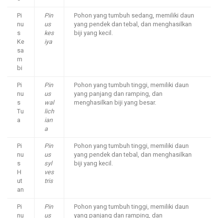
Pi
Pin
Pohon yang tumbuh sedang, memiliki daun
nu
us
yang pendek dan tebal, dan menghasilkan
s
kes
biji yang kecil.
Ke
iya
sa
m
bi
Pi
Pin
Pohon yang tumbuh tinggi, memiliki daun
nu
us
yang panjang dan ramping, dan
s
wal
menghasilkan biji yang besar.
Tu
lich
a
ian
a
Pi
Pin
Pohon yang tumbuh tinggi, memiliki daun
nu
us
yang pendek dan tebal, dan menghasilkan
s
syl
biji yang kecil.
H
ves
ut
tris
an
Pi
Pin
Pohon yang tumbuh tinggi, memiliki daun
nu
us
yang panjang dan ramping, dan