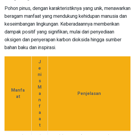
Pohon pinus, dengan karakteristiknya yang unik, menawarkan
beragam manfaat yang mendukung kehidupan manusia dan
keseimbangan lingkungan. Keberadaannya memberikan
dampak positif yang signifikan, mulai dari penyediaan
oksigen dan penyerapan karbon dioksida hingga sumber
bahan baku dan inspirasi.
J
e
ni
s
M
Manfa
a
Penjelasan
at
n
f
a
a
t