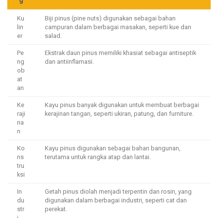
g
Ku
Biji pinus (pine nuts) digunakan sebagai bahan
lin
campuran dalam berbagai masakan, seperti kue dan
er
salad.
Pe
Ekstrak daun pinus memiliki khasiat sebagai antiseptik
ng
dan antiinflamasi.
ob
at
an
Ke
Kayu pinus banyak digunakan untuk membuat berbagai
raji
kerajinan tangan, seperti ukiran, patung, dan furniture.
na
n
Ko
Kayu pinus digunakan sebagai bahan bangunan,
ns
terutama untuk rangka atap dan lantai.
tru
ksi
In
Getah pinus diolah menjadi terpentin dan rosin, yang
du
digunakan dalam berbagai industri, seperti cat dan
str
perekat.
i