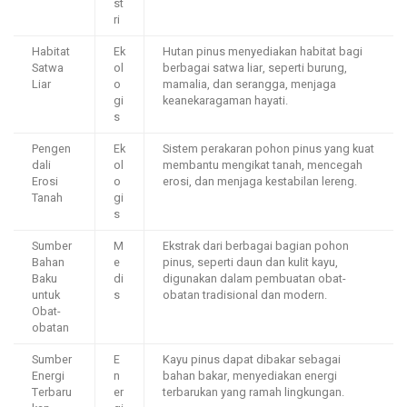
st
ri
Habitat
Ek
Hutan pinus menyediakan habitat bagi
Satwa
ol
berbagai satwa liar, seperti burung,
Liar
o
mamalia, dan serangga, menjaga
gi
keanekaragaman hayati.
s
Pengen
Ek
Sistem perakaran pohon pinus yang kuat
dali
ol
membantu mengikat tanah, mencegah
Erosi
o
erosi, dan menjaga kestabilan lereng.
Tanah
gi
s
Sumber
M
Ekstrak dari berbagai bagian pohon
Bahan
e
pinus, seperti daun dan kulit kayu,
Baku
di
digunakan dalam pembuatan obat-
untuk
s
obatan tradisional dan modern.
Obat-
obatan
Sumber
E
Kayu pinus dapat dibakar sebagai
Energi
n
bahan bakar, menyediakan energi
Terbaru
er
terbarukan yang ramah lingkungan.