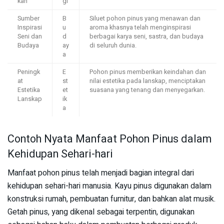
kan
gi
Sumber
B
Siluet pohon pinus yang menawan dan
Inspirasi
u
aroma khasnya telah menginspirasi
Seni dan
d
berbagai karya seni, sastra, dan budaya
Budaya
ay
di seluruh dunia.
a
Peningk
E
Pohon pinus memberikan keindahan dan
at
st
nilai estetika pada lanskap, menciptakan
Estetika
et
suasana yang tenang dan menyegarkan.
Lanskap
ik
a
Contoh Nyata Manfaat Pohon Pinus dalam
Kehidupan Sehari-hari
Manfaat pohon pinus telah menjadi bagian integral dari
kehidupan sehari-hari manusia. Kayu pinus digunakan dalam
konstruksi rumah, pembuatan furnitur, dan bahkan alat musik.
Getah pinus, yang dikenal sebagai terpentin, digunakan