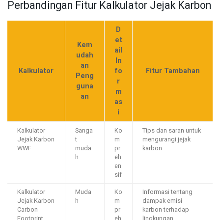
Perbandingan Fitur Kalkulator Jejak Karbon
D
et
Kem
ail
udah
In
an
Kalkulator
fo
Fitur Tambahan
Peng
r
guna
m
an
as
i
Kalkulator
Sanga
Ko
Tips dan saran untuk
Jejak Karbon
t
m
mengurangi jejak
WWF
muda
pr
karbon
h
eh
en
sif
Kalkulator
Muda
Ko
Informasi tentang
Jejak Karbon
h
m
dampak emisi
Carbon
pr
karbon terhadap
Footprint
eh
lingkungan