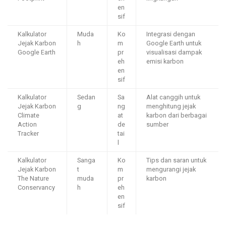
en
sif
Kalkulator
Muda
Ko
Integrasi dengan
Jejak Karbon
h
m
Google Earth untuk
Google Earth
pr
visualisasi dampak
eh
emisi karbon
en
sif
Kalkulator
Sedan
Sa
Alat canggih untuk
Jejak Karbon
g
ng
menghitung jejak
Climate
at
karbon dari berbagai
Action
de
sumber
Tracker
tai
l
Kalkulator
Sanga
Ko
Tips dan saran untuk
Jejak Karbon
t
m
mengurangi jejak
The Nature
muda
pr
karbon
Conservancy
h
eh
en
sif