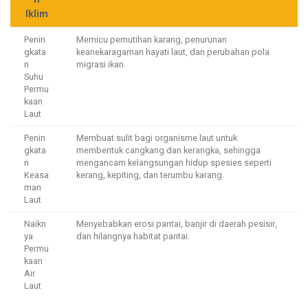
Iklim
Penin
Memicu pemutihan karang, penurunan
gkata
keanekaragaman hayati laut, dan perubahan pola
n
migrasi ikan.
Suhu
Permu
kaan
Laut
Penin
Membuat sulit bagi organisme laut untuk
gkata
membentuk cangkang dan kerangka, sehingga
n
mengancam kelangsungan hidup spesies seperti
Keasa
kerang, kepiting, dan terumbu karang.
man
Laut
Naikn
Menyebabkan erosi pantai, banjir di daerah pesisir,
ya
dan hilangnya habitat pantai.
Permu
kaan
Air
Laut