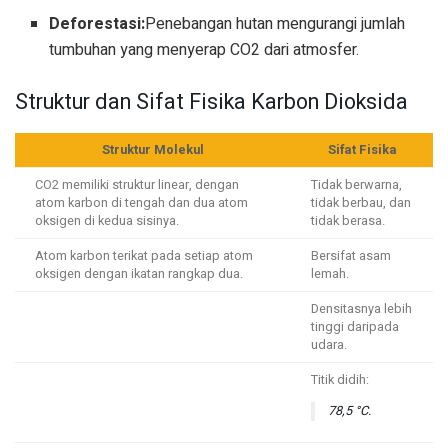
Deforestasi:
Penebangan hutan mengurangi jumlah
tumbuhan yang menyerap CO2 dari atmosfer.
Struktur dan Sifat Fisika Karbon Dioksida
Struktur Molekul
Sifat Fisika
CO2 memiliki struktur linear, dengan
Tidak berwarna,
atom karbon di tengah dan dua atom
tidak berbau, dan
oksigen di kedua sisinya.
tidak berasa.
Atom karbon terikat pada setiap atom
Bersifat asam
oksigen dengan ikatan rangkap dua.
lemah.
Densitasnya lebih
tinggi daripada
udara.
Titik didih:
78,5 °C.