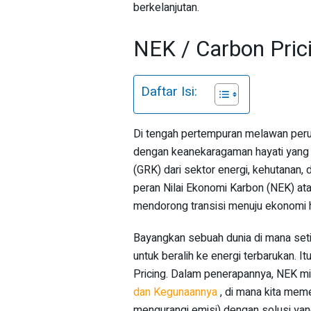
berkelanjutan.
NEK / Carbon Prici
Daftar Isi:
Di tengah pertempuran melawan perub
dengan keanekaragaman hayati yang ka
(GRK) dari sektor energi, kehutanan, 
peran Nilai Ekonomi Karbon (NEK) at
mendorong transisi menuju ekonomi hi
Bayangkan sebuah dunia di mana seti
untuk beralih ke energi terbarukan. I
Pricing. Dalam penerapannya, NEK mi
dan Kegunaannya
, di mana kita meme
mengurangi emisi) dengan solusi yang 