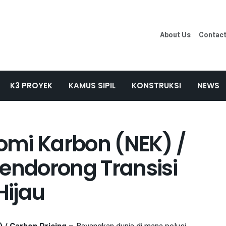
About Us
Contac
K3 PROYEK
KAMUS SIPIL
KONSTRUKSI
NEWS
nomi Karbon (NEK) /
Mendorong Transisi
Hijau