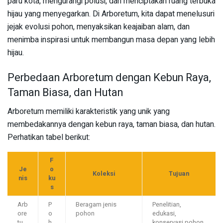
paru kota, mengurangi polusi, dan menciptakan ruang terbuka
hijau yang menyegarkan. Di Arboretum, kita dapat menelusuri
jejak evolusi pohon, menyaksikan keajaiban alam, dan
menimba inspirasi untuk membangun masa depan yang lebih
hijau.
Perbedaan Arboretum dengan Kebun Raya,
Taman Biasa, dan Hutan
Arboretum memiliki karakteristik yang unik yang
membedakannya dengan kebun raya, taman biasa, dan hutan.
Perhatikan tabel berikut:
F
Je
o
Koleksi
Tujuan
nis
ku
s
Arb
P
Beragam jenis
Penelitian,
ore
o
pohon
edukasi,
tu
h
konservasi pohon