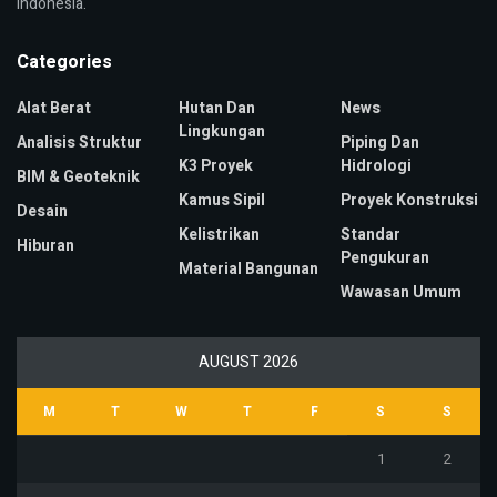
Indonesia.
Categories
Alat Berat
Hutan Dan
News
Lingkungan
Analisis Struktur
Piping Dan
K3 Proyek
Hidrologi
BIM & Geoteknik
Kamus Sipil
Proyek Konstruksi
Desain
Kelistrikan
Standar
Hiburan
Pengukuran
Material Bangunan
Wawasan Umum
AUGUST 2026
M
T
W
T
F
S
S
1
2