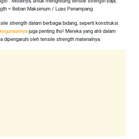
ength”. Misalnya, untuk menghitung tensile strength baja,
rength = Beban Maksimum / Luas Penampang.
ile strength dalam berbagai bidang, seperti konstruksi.
n kegunaannya
juga penting lho! Mereka yang ahli dalam
ga dipengaruhi oleh tensile strength materialnya.