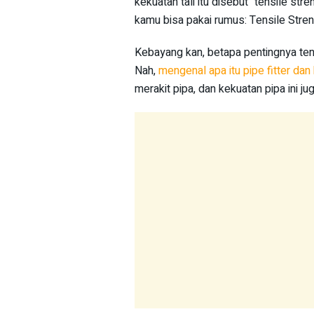
kekuatan tali itu disebut “tensile str
kamu bisa pakai rumus: Tensile St
Kebayang kan, betapa pentingnya tens
Nah,
mengenal apa itu pipe fitter da
merakit pipa, dan kekuatan pipa ini ju